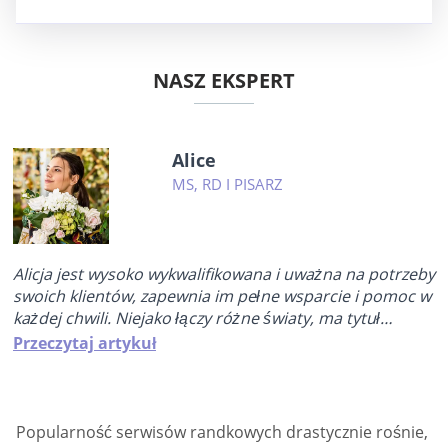
NASZ EKSPERT
Alice
MS, RD I PISARZ
Alicja jest wysoko wykwalifikowana i uważna na potrzeby
swoich klientów, zapewnia im pełne wsparcie i pomoc w
każdej chwili. Niejako łączy różne światy, ma tytuł
licencjata, od ponad 5 lat uczy jogi, jest praktykującym
Przeczytaj artykuł
coachem relacji i seksualności, dobrze orientuje się w
somatycznej edukacji seksualnej. Uczy podstaw kobiecej
seksualności, świętej seksualności i erotycznej realizacji.
Szczyci się tym, że może odkrywać...
Popularność serwisów randkowych drastycznie rośnie,