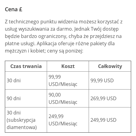
Cena £
Z technicznego punktu widzenia możesz korzystać z
usług wyszukiwania za darmo. Jednak Twój dostęp
będzie bardzo ograniczony, chyba że przejdziesz na
płatne usługi. Aplikacja oferuje różne pakiety dla
mężczyzn i kobiet; ceny są poniżej:
Czas trwania
Koszt
Całkowity
99,99
30 dni
99,99 USD
USD/Miesiąc
90,00
90 dni
269,99 USD
USD/Miesiąc
30 dni
249,99
(subskrypcja
249,99 USD
USD/Miesiąc
diamentowa)