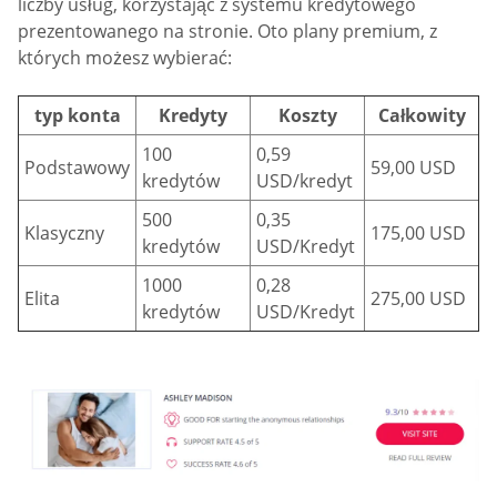
liczby usług, korzystając z systemu kredytowego
prezentowanego na stronie. Oto plany premium, z
których możesz wybierać:
typ konta
Kredyty
Koszty
Całkowity
100
0,59
Podstawowy
59,00 USD
kredytów
USD/kredyt
500
0,35
Klasyczny
175,00 USD
kredytów
USD/Kredyt
1000
0,28
Elita
275,00 USD
kredytów
USD/Kredyt