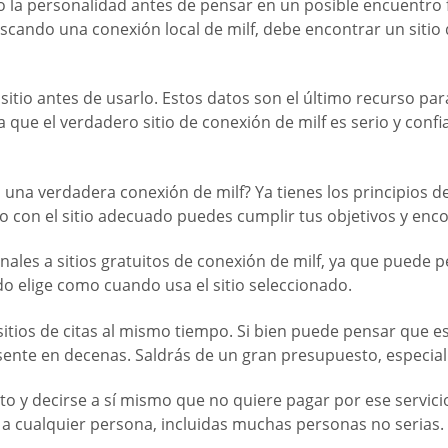
ro la personalidad antes de pensar en un posible encuentro f
buscando una conexión local de milf, debe encontrar un sit
itio antes de usarlo. Estos datos son el último recurso para 
ca que el verdadero sitio de conexión de milf es serio y confi
 una verdadera conexión de milf? Ya tienes los principios d
o con el sitio adecuado puedes cumplir tus objetivos y enc
les a sitios gratuitos de conexión de milf, ya que puede 
o elige como cuando usa el sitio seleccionado.
sitios de citas al mismo tiempo. Si bien puede pensar que e
sente en decenas. Saldrás de un gran presupuesto, especialm
o y decirse a sí mismo que no quiere pagar por ese servicio.
 a cualquier persona, incluidas muchas personas no serias