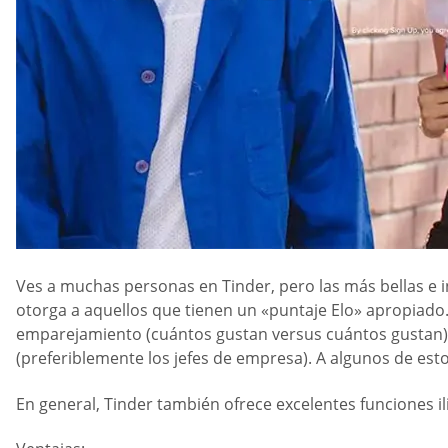
Ves a muchas personas en Tinder, pero las más bellas e i
otorga a aquellos que tienen un «puntaje Elo» apropiado.
emparejamiento (cuántos gustan versus cuántos gustan) tam
(preferiblemente los jefes de empresa). A algunos de estos
En general, Tinder también ofrece excelentes funciones il