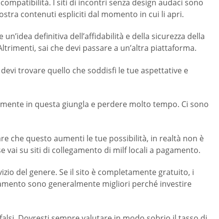
compatibilità. I siti di incontri senza design audaci sono
stra contenuti espliciti dal momento in cui li apri.
un’idea definitiva dell’affidabilità e della sicurezza della
 Altrimenti, sai che devi passare a un’altra piattaforma.
, devi trovare quello che soddisfi le tue aspettative e
pidamente in questa giungla e perdere molto tempo. Ci sono
e che questo aumenti le tue possibilità, in realtà non è
 vai su siti di collegamento di milf locali a pagamento.
izio del genere. Se il sito è completamente gratuito, i
agamento sono generalmente migliori perché investire
li falsi. Dovresti sempre valutare in modo sobrio il tasso di