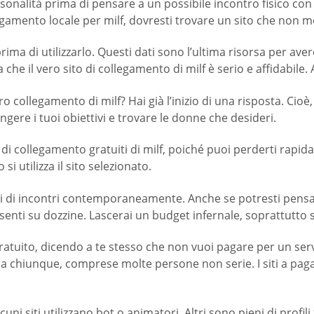
rsonalità prima di pensare a un possibile incontro fisico con 
legamento locale per milf, dovresti trovare un sito che non mo
ima di utilizzarlo. Questi dati sono l’ultima risorsa per avere 
 che il vero sito di collegamento di milf è serio e affidabile.
ro collegamento di milf? Hai già l’inizio di una risposta. Cioè
ungere i tuoi obiettivi e trovare le donne che desideri.
iti di collegamento gratuiti di milf, poiché puoi perderti ra
i utilizza il sito selezionato.
siti di incontri contemporaneamente. Anche se potresti pensar
enti su dozzine. Lascerai un budget infernale, soprattutto se
gratuito, dicendo a te stesso che non vuoi pagare per un serv
ti a chiunque, comprese molte persone non serie. I siti a p
lcuni siti utilizzano bot o animatori. Altri sono pieni di profi