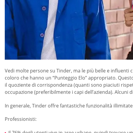
Vedi molte persone su Tinder, ma le più belle e influenti 
coloro che hanno un “Punteggio Elo” appropriato. Questo p
il quoziente di corrispondenza (quanti sono piaciuti rispetto 
occupazione (preferibilmente i capi dell’azienda). Alcuni di
In generale, Tinder offre fantastiche funzionalità illimit
Professionisti:
Il 76% degli utenti vive in aree urbane, quindi trovare un