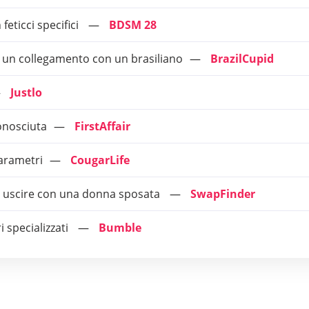
feticci specifici
BDSM 28
e un collegamento con un brasiliano
BrazilCupid
Justlo
conosciuta
FirstAffair
parametri
CougarLife
e o uscire con una donna sposata
SwapFinder
ri specializzati
Bumble