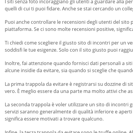
I siti senza foto incoraggiano gli utenti a guardare alla pe
quelli di cui ti puoi fidare. Anche se stai cercando un col
Puoi anche controllare le recensioni degli utenti del sito pr
piattaforma. Se ci sono molte recensioni positive, significa
Ti chiedi come scegliere il giusto sito di incontri per un ve
soddisfi le tue esigenze. Solo con il sito giusto puoi raggi
Inoltre, fai attenzione quando fornisci dati personali a s
alcune insidie da evitare, sia quando si sceglie che quando s
La prima trappola da evitare è registrarsi su dozzine di 
vero. È meglio essere da una parte ma molto attivi che ass
La seconda trappola è voler utilizzare un sito di incontri 
servizi saranno generalmente di qualità inferiore e aper
significa essere motivati a trovare qualcuno.
Infine, la terza trappola da evitare sono le truffe online. A