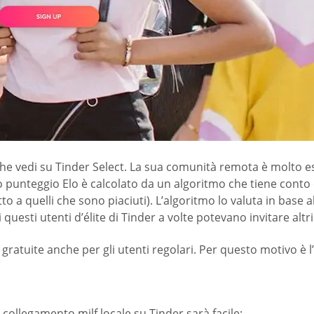
che vedi su Tinder Select. La sua comunità remota è molto es
unteggio Elo è calcolato da un algoritmo che tiene conto di 
a quelli che sono piaciuti). L’algoritmo lo valuta in base all’at
 questi utenti d’élite di Tinder a volte potevano invitare altr
ate gratuite anche per gli utenti regolari. Per questo motivo
 collegamento milf locale su Tinder sarà facile;