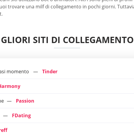
puoi trovare una milf di collegamento in pochi giorni. Tutta
t.
IGLIORI SITI DI COLLEGAMENTO
lsiasi momento
Tinder
Harmony
ne
Passion
FDating
eff