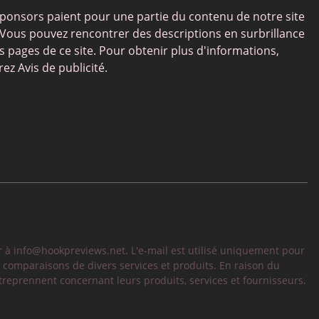
ponsors paient pour une partie du contenu de notre site
Vous pouvez rencontrer des descriptions en surbrillance
es pages de ce site. Pour obtenir plus d'informations,
rez Avis de publicité.
r à
info@hookpreviews.net
. L'e-mail est utilisé uniquement pour
s comparaisons de divers services et produits. En raison du
eprennent concernant leurs produits, services et fournisseurs.