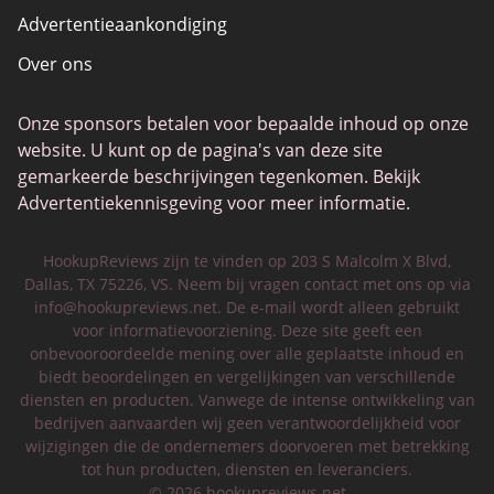
Advertentieaankondiging
Over ons
Onze sponsors betalen voor bepaalde inhoud op onze
website. U kunt op de pagina's van deze site
gemarkeerde beschrijvingen tegenkomen. Bekijk
Advertentiekennisgeving voor meer informatie.
HookupReviews zijn te vinden op 203 S Malcolm X Blvd,
Dallas, TX 75226, VS. Neem bij vragen contact met ons op via
info@hookupreviews.net
. De e-mail wordt alleen gebruikt
voor informatievoorziening. Deze site geeft een
onbevooroordeelde mening over alle geplaatste inhoud en
biedt beoordelingen en vergelijkingen van verschillende
diensten en producten. Vanwege de intense ontwikkeling van
bedrijven aanvaarden wij geen verantwoordelijkheid voor
wijzigingen die de ondernemers doorvoeren met betrekking
tot hun producten, diensten en leveranciers.
© 2026 hookupreviews.net