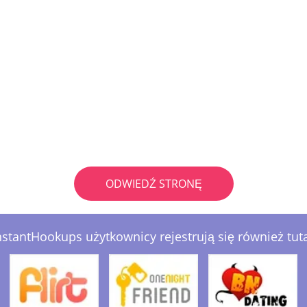
ODWIEDŹ STRONĘ
nstantHookups użytkownicy rejestrują się również tuta