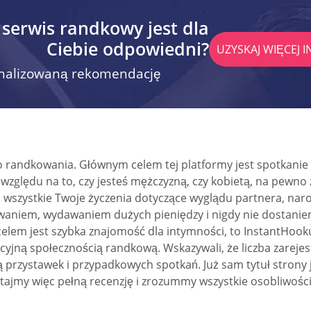
 serwis randkowy jest dla
Ciebie odpowiedni?
UZYSKAJ WIĘCEJ 
onalizowaną rekomendację
o randkowania. Głównym celem tej platformy jest spotkanie 
ględu na to, czy jesteś mężczyzną, czy kobietą, na pewno z
 wszystkie Twoje życzenia dotyczące wyglądu partnera, narodo
niem, wydawaniem dużych pieniędzy i nigdy nie dostaniem 
im celem jest szybka znajomość dla intymności, to InstantHook
ycyjną społecznością randkową. Wskazywali, że liczba zarej
ją przystawek i przypadkowych spotkań. Już sam tytuł stron
tajmy więc pełną recenzję i zrozummy wszystkie osobliwości 