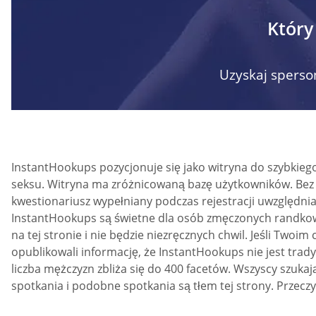
Który
Uzyskaj spers
InstantHookups pozycjonuje się jako witryna do szybkieg
seksu. Witryna ma zróżnicowaną bazę użytkowników. Bez wz
kwestionariusz wypełniany podczas rejestracji uwzględnia
InstantHookups są świetne dla osób zmęczonych randkowa
na tej stronie i nie będzie niezręcznych chwil. Jeśli Two
opublikowali informację, że InstantHookups nie jest trad
liczba mężczyzn zbliża się do 400 facetów. Wszyscy szuka
spotkania i podobne spotkania są tłem tej strony. Przeczy