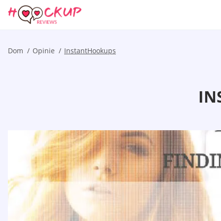
Dom
Opinie
InstantHookups
IN