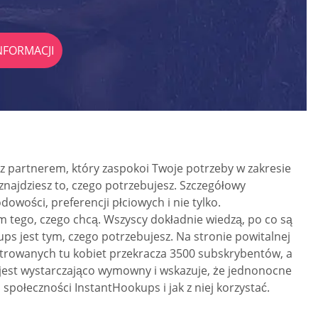
INFORMACJI
z partnerem, który zaspokoi Twoje potrzeby w zakresie
najdziesz to, czego potrzebujesz. Szczegółowy
wości, preferencji płciowych i nie tylko.
tego, czego chcą. Wszyscy dokładnie wiedzą, po co są
ups jest tym, czego potrzebujesz. Na stronie powitalnej
estrowanych tu kobiet przekracza 3500 subskrybentów, a
y jest wystarczająco wymowny i wskazuje, że jednonocne
społeczności InstantHookups i jak z niej korzystać.