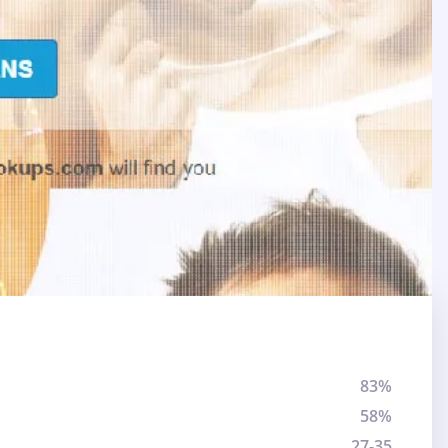
83%
58%
27-35