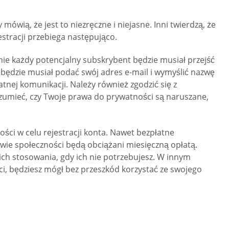
ówią, że jest to niezręczne i niejasne. Inni twierdzą, że
estracji przebiega następująco.
pnie każdy potencjalny subskrybent będzie musiał przejść
t będzie musiał podać swój adres e-mail i wymyślić nazwę
nej komunikacji. Należy również zgodzić się z
ozumieć, czy Twoje prawa do prywatności są naruszane,
ści w celu rejestracji konta. Nawet bezpłatne
owie społeczności będą obciążani miesięczną opłatą.
ch stosowania, gdy ich nie potrzebujesz. W innym
i, będziesz mógł bez przeszkód korzystać ze swojego