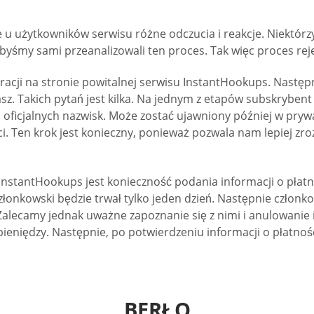
u użytkowników serwisu różne odczucia i reakcje. Niektórzy m
gdybyśmy sami przeanalizowali ten proces. Tak więc proces rej
stracji na stronie powitalnej serwisu InstantHookups. Nastę
asz. Takich pytań jest kilka. Na jednym z etapów subskryben
ficjalnych nazwisk. Może zostać ujawniony później w prywat
i. Ten krok jest konieczny, ponieważ pozwala nam lepiej zr
InstantHookups jest konieczność podania informacji o płatno
łonkowski będzie trwał tylko jeden dzień. Następnie członk
lecamy jednak uważne zapoznanie się z nimi i anulowanie i
niędzy. Następnie, po potwierdzeniu informacji o płatnośc
BERŁO