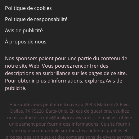
Politique de cookies
Politique de responsabilité
Avis de publicité
À propos de nous
Nos sponsors paient pour une partie du contenu de
notre site Web. Vous pouvez rencontrer des
descriptions en surbrillance sur les pages de ce site.
Pour obtenir plus d'informations, explorez Avis de
publicité.
HookupReviews peut être trouvé au 203 S Malcolm X Blvd,
Dallas, TX 75226, États-Unis. En cas de questions, veuillez
nous contacter à
info@hookpreviews.net
. L'e-mail est utilisé
uniquement pour fournir des informations. Ce site fournit
une opinion impartiale sur tous les contenus publiés et
propose des critiques et des comparaisons de divers services